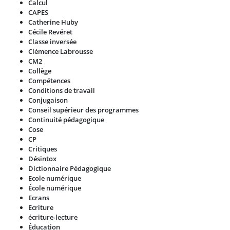
Calcul
CAPES
Catherine Huby
Cécile Revéret
Classe inversée
Clémence Labrousse
CM2
Collège
Compétences
Conditions de travail
Conjugaison
Conseil supérieur des programmes
Continuité pédagogique
Cose
CP
Critiques
Désintox
Dictionnaire Pédagogique
Ecole numérique
École numérique
Ecrans
Ecriture
écriture-lecture
Éducation