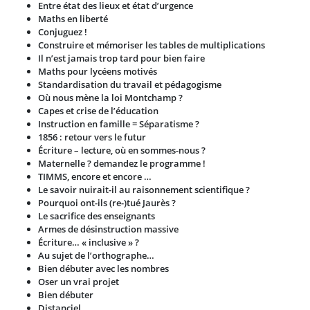
Entre état des lieux et état d’urgence
Maths en liberté
Conjuguez !
Construire et mémoriser les tables de multiplications
Il n’est jamais trop tard pour bien faire
Maths pour lycéens motivés
Standardisation du travail et pédagogisme
Où nous mène la loi Montchamp ?
Capes et crise de l’éducation
Instruction en famille = Séparatisme ?
1856 : retour vers le futur
Écriture – lecture, où en sommes-nous ?
Maternelle ? demandez le programme !
TIMMS, encore et encore …
Le savoir nuirait-il au raisonnement scientifique ?
Pourquoi ont-ils (re-)tué Jaurès ?
Le sacrifice des enseignants
Armes de désinstruction massive
Écriture… « inclusive » ?
Au sujet de l’orthographe…
Bien débuter avec les nombres
Oser un vrai projet
Bien débuter
Distanciel