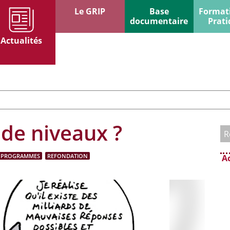
Le GRIP
Base
Format
documentaire
Prati
Actualités
de niveaux ?
PROGRAMMES
REFONDATION
A