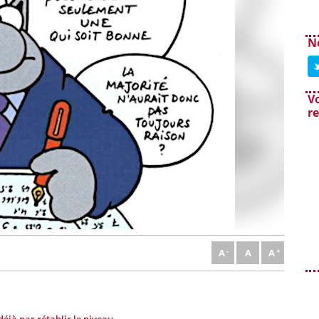
N
Vo
r
A
A
A
jà par rétablir le niveau.