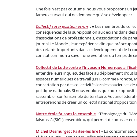
Une fois n’est pas coutume, nous vous proposons un jeu : 
fameux sursaut qui ne demande qu’à se développer :
Collectif surexposition écran
: «
Les membres du collecti
conséquences de la surexposition aux écrans dans des a
d’associations de professionnels, d’associations de paren
journal Le Monde , leur expérience clinique préoccupan
des retards importants dans le développement de la com
constat commun à savoir une évolution du temps de ces
Collectif de Lutte contre l’Invasion Numérique à l’Ecol
entendre leurs inquiétudes face au déploiement d’outils 
espaces numériques de travail (ENT) comme Pronote, M
concertation par des collectivités locales soucieuses de 
politique nationale. Si nous voulons que notre oppositio
rassembler sur l’ensemble du territoire. Aucune fédérati
entreprenons de créer un collectif national d’opposition 
Notre école faisons la ensemble
: Témoignage du DAASE
faisons là (SIC !) ensemble », qui permet de pousser enco
Michel Desmurget : Faites-les lire !
« La consommation 
télévision, etc. – par les nouvelles générations est ast