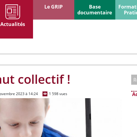
Le GRIP
Base
Format
documentaire
Prati
Actualités
t collectif !
A
 novembre 2023 à 14:24
1 598 vues