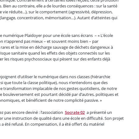
s. Bien au contraire, elle a de lourdes conséquences : sur la santé
 vie réduite…), sur le comportement (agressivité, dépression,
es (langage, concentration, mémorisation…). Autant d’atteintes qui
ole numérique Plaidoyer pour une école sans écrans – « L’école
 on n’apprend pas mieux – et souvent moins bien – par
ces rares et la mise en décharge sauvage de déchets dangereux à
risque sanitaire quand les effets des objets connectés sur les
r les risques psychosociaux qui pèsent sur des enfants déjà
joignent d’utiliser le numérique dans nos classes (hiérarchie
nsi que toute la classe politique), nous n’entendons que des
 : une transformation implacable de nos gestes quotidiens, de notre
Ce bouleversement est pourtant décidé par d’autres, politiques et
conomiques, et bénéficient de notre complicité passive. »
vez pas encore deviné : l’association
Socrate 02
a présenté un
r une instruction de qualité dans une école en difficulté. Son projet
 été refusé. En compensation, il a été offert du matériel