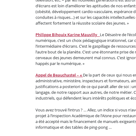
d’écrans est loin d’améliorer les aptitudes de nos enfant
(obésité, développement cardio-vasculaire, espérance de
conduites à risques…) et sur les capacités intellectuell
affectent fortement la réussite scolaire des jeunes. »
Philippe Bihouix Karine Mauvilly
Le Désastre de l’éc
numérique, c’est un choix pédagogique irrationnel, car
l’intermédiaire d’écrans. C’est le gaspillage de ressour
l’autre bout de la planète. C’est une étonnante prise de 
cerveaux des jeunes demeurent mal connus. C’est ignore
happés par le numérique. »
Appel de Beauchastel – «
De la part de ceux qui nous en
administrative, ministère, inspecteurs et formateurs, ai
justifications a posteriori de ce qui paraît aller de soi
langage, de notre rapport aux autres, de notre métier. 
industriels, qui défendent leurs intérêts politiques et é
Vous avez trouvé l’intrus ? … Allez, un indice si vous n’a
projet à l’inspection Académique de l’Aisne pour restaure
a été accepté mais le financement de manuels exigeants a
informatique et des tables de ping-pong …