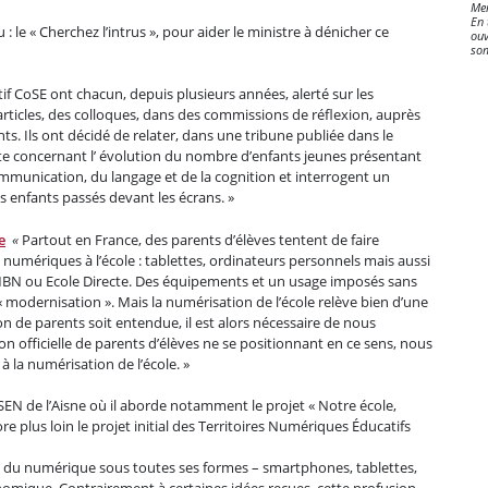
Mer
En 
le « Cherchez l’intrus », pour aider le ministre à dénicher ce
ouv
som
f CoSE ont chacun, depuis plusieurs années, alerté sur les
rticles, des colloques, dans des commissions de réflexion, auprès
ts. Ils ont décidé de relater, dans une tribune publiée dans le
te concernant l’ évolution du nombre d’enfants jeunes présentant
munication, du langage et de la cognition et interrogent un
 enfants passés devant les écrans. »
e
«
Partout en France, des parents d’élèves tentent de faire
numériques à l’école : tablettes, ordinateurs personnels mais aussi
BN ou Ecole Directe. Des équipements et un usage imposés sans
« modernisation ». Mais la numérisation de l’école relève bien d’une
n de parents soit entendue, il est alors nécessaire de nous
on officielle de parents d’élèves ne se positionnant en ce sens, nous
à la numérisation de l’école. »
N de l’Aisne où il aborde notamment le projet « Notre école,
re plus loin le projet initial des Territoires Numériques Éducatifs
du numérique sous toutes ses formes – smartphones, tablettes,
ronomique. Contrairement à certaines idées reçues, cette profusion