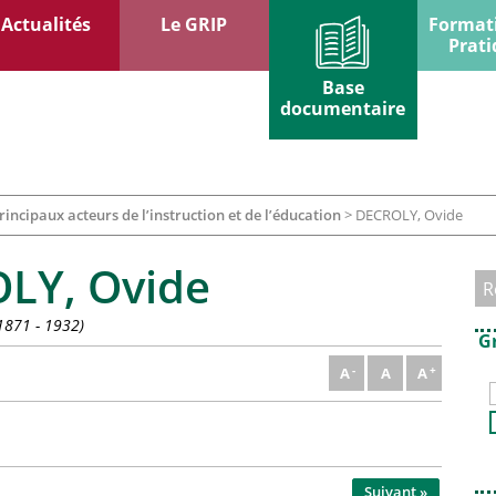
Actualités
Le GRIP
Format
Prati
Base
documentaire
rincipaux acteurs de l’instruction et de l’éducation
>
DECROLY, Ovide
LY, Ovide
1871 - 1932)
G
A
A
A
Suivant »