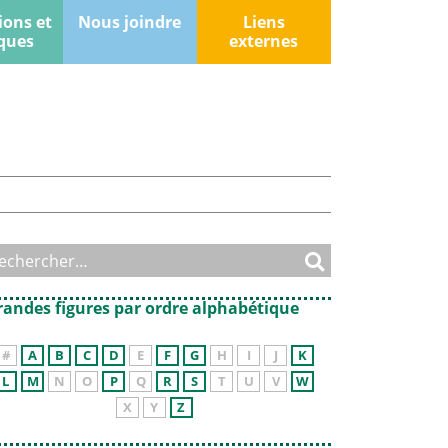
ions et
Nous joindre
Liens
ques
externes
randes figures par ordre alphabétique
#
A
B
C
D
E
F
G
H
I
J
K
L
M
N
O
P
Q
R
S
T
U
V
W
X
Y
Z