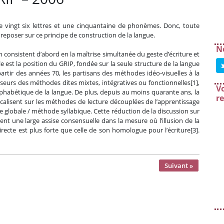
e vingt six lettres et une cinquantaine de phonèmes. Donc, toute
eposer sur ce principe de construction de la langue.
N
nsistent d’abord en la maîtrise simultanée du geste d’écriture et
e est la position du GRIP, fondée sur la seule structure de la langue
partir des années 70, les partisans des méthodes idéo-visuelles à la
seurs des méthodes dites mixtes, intégratives ou fonctionnelles[1],
Vo
phabétique de la langue. De plus, depuis au moins quarante ans, la
r
ocalisent sur les méthodes de lecture découplées de l’apprentissage
ode globale / méthode syllabique. Cette réduction de la discussion sur
ent une large assise consensuelle dans la mesure où l’illusion de la
directe est plus forte que celle de son homologue pour l’écriture[3].
Suivant »