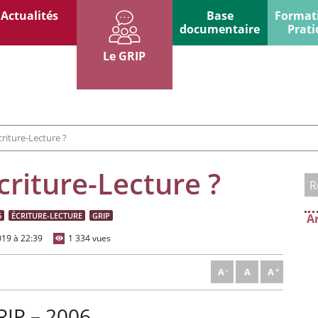
Actualités
Base
Format
documentaire
Prati
Le GRIP
riture-Lecture ?
criture-Lecture ?
6
ÉCRITURE-LECTURE
GRIP
Ar
019 à 22:39
1 334 vues
A
A
A
RIP – 2006