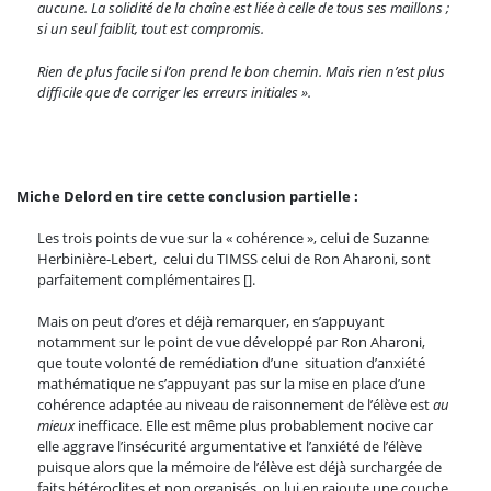
aucune. La solidité de la chaîne est liée à celle de tous ses maillons ;
si un seul faiblit, tout est compromis.
Rien de plus facile si l’on prend le bon chemin.
Mais rien n’est plus
difficile que de corriger les erreurs initiales ».
Miche Delord en tire cette conclusion partielle :
Les trois points de vue sur la « cohérence », celui de Suzanne
Herbinière-Lebert, celui du TIMSS celui de Ron Aharoni, sont
parfaitement complémentaires [].
Mais on peut d’ores et déjà remarquer, en s’appuyant
notamment sur le point de vue développé par Ron Aharoni,
que toute volonté de remédiation d’une situation d’anxiété
mathématique ne s’appuyant pas sur la mise en place d’une
cohérence adaptée au niveau de raisonnement de l’élève est
au
mieux
inefficace. Elle est même plus probablement nocive car
elle aggrave l’insécurité argumentative et l’anxiété de l’élève
puisque alors que la mémoire de l’élève est déjà surchargée de
faits hétéroclites et non organisés, on lui en rajoute une couche